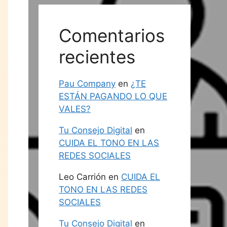
Comentarios
recientes
Pau Company
en
¿TE
ESTÁN PAGANDO LO QUE
VALES?
Tu Consejo Digital
en
CUIDA EL TONO EN LAS
REDES SOCIALES
Leo Carrión
en
CUIDA EL
TONO EN LAS REDES
SOCIALES
Tu Consejo Digital
en