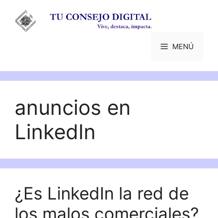
Saltar
al
contenido
MENÚ
anuncios en
LinkedIn
¿Es LinkedIn la red de
los malos comerciales?