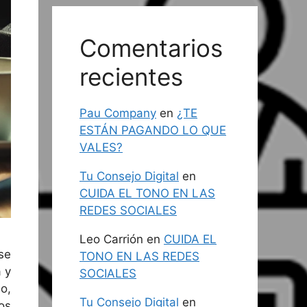
Comentarios
recientes
Pau Company
en
¿TE
ESTÁN PAGANDO LO QUE
VALES?
Tu Consejo Digital
en
CUIDA EL TONO EN LAS
REDES SOCIALES
Leo Carrión
en
CUIDA EL
se
TONO EN LAS REDES
 y
SOCIALES
o,
Tu Consejo Digital
en
os