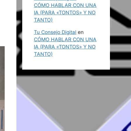
CÓMO HABLAR CON UNA
IA (PARA «TONTOS» Y NO
TANTO)
Tu Consejo Digital
en
CÓMO HABLAR CON UNA
IA (PARA «TONTOS» Y NO
TANTO)