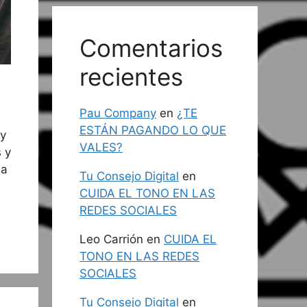
Comentarios
recientes
Pau Company
en
¿TE
ESTÁN PAGANDO LO QUE
oy
VALES?
 y
la
Tu Consejo Digital
en
CUIDA EL TONO EN LAS
REDES SOCIALES
Leo Carrión
en
CUIDA EL
TONO EN LAS REDES
SOCIALES
Tu Consejo Digital
en