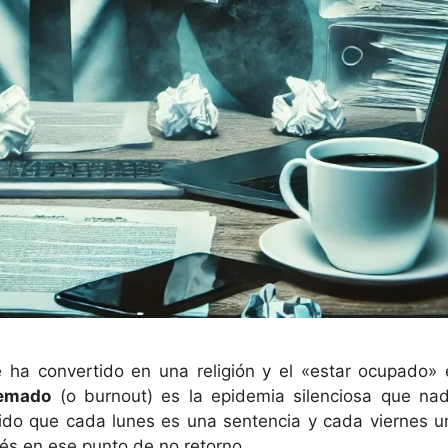
ha convertido en una religión y el «estar ocupado» 
uemado
(o burnout) es la epidemia silenciosa que nad
tido que cada lunes es una sentencia y cada viernes u
tés en ese punto de no retorno.