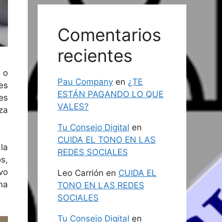
Comentarios
recientes
 o
Pau Company
en
¿TE
es
ESTÁN PAGANDO LO QUE
es
VALES?
za
Tu Consejo Digital
en
CUIDA EL TONO EN LAS
la
REDES SOCIALES
s,
vo
Leo Carrión
en
CUIDA EL
ma
TONO EN LAS REDES
SOCIALES
Tu Consejo Digital
en