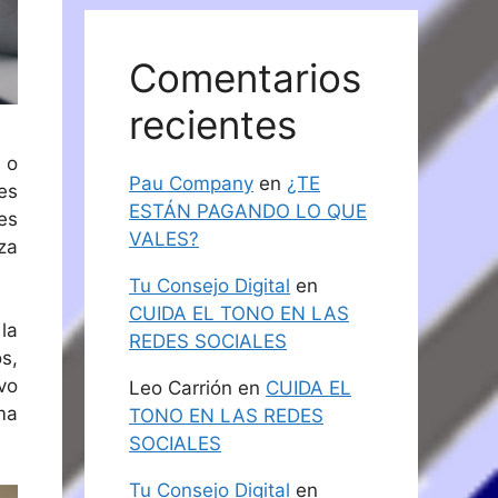
Comentarios
recientes
 o
Pau Company
en
¿TE
es
ESTÁN PAGANDO LO QUE
es
VALES?
za
Tu Consejo Digital
en
CUIDA EL TONO EN LAS
la
REDES SOCIALES
s,
vo
Leo Carrión
en
CUIDA EL
ma
TONO EN LAS REDES
SOCIALES
Tu Consejo Digital
en