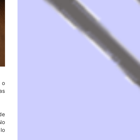
 o
as
de
No
lo