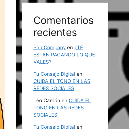
Comentarios
recientes
Pau Company
en
¿TE
ESTÁN PAGANDO LO QUE
VALES?
Tu Consejo Digital
en
CUIDA EL TONO EN LAS
REDES SOCIALES
Leo Carrión
en
CUIDA EL
TONO EN LAS REDES
SOCIALES
Tu Consejo Digital
en