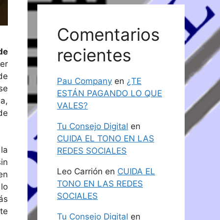
Comentarios
recientes
de
er
de
Pau Company
en
¿TE
se
ESTÁN PAGANDO LO QUE
a,
VALES?
de
Tu Consejo Digital
en
CUIDA EL TONO EN LAS
la
REDES SOCIALES
in
Leo Carrión
en
CUIDA EL
en
TONO EN LAS REDES
lo
SOCIALES
ás
nte
Tu Consejo Digital
en