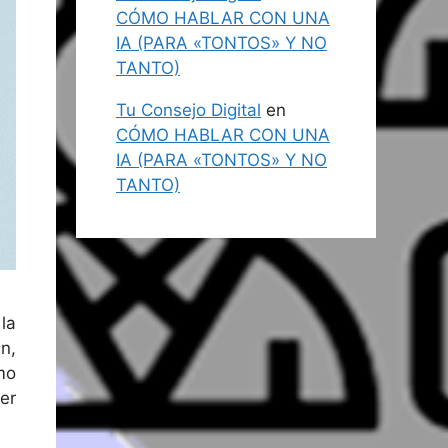
CÓMO HABLAR CON UNA
IA (PARA «TONTOS» Y NO
TANTO)
Tu Consejo Digital
en
CÓMO HABLAR CON UNA
IA (PARA «TONTOS» Y NO
TANTO)
la
n,
mo
er