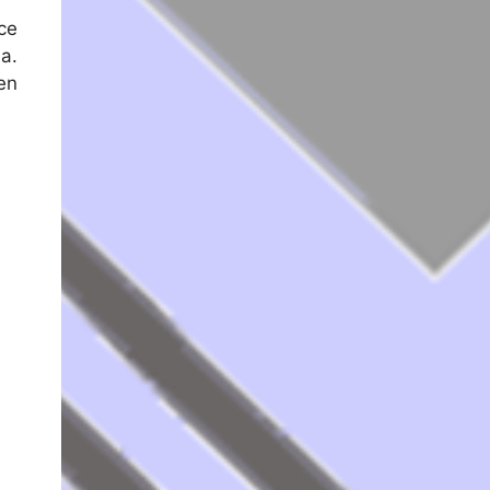
ce
a.
en