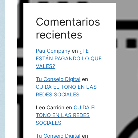
Comentarios
recientes
Pau Company
en
¿TE
ESTÁN PAGANDO LO QUE
VALES?
Tu Consejo Digital
en
CUIDA EL TONO EN LAS
REDES SOCIALES
Leo Carrión
en
CUIDA EL
TONO EN LAS REDES
SOCIALES
Tu Consejo Digital
en