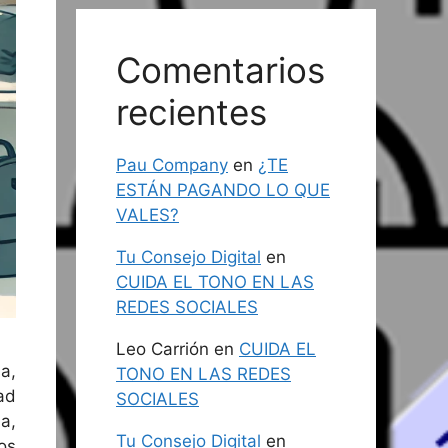
Comentarios
recientes
Pau Company
en
¿TE
ESTÁN PAGANDO LO QUE
VALES?
Tu Consejo Digital
en
CUIDA EL TONO EN LAS
REDES SOCIALES
Leo Carrión
en
CUIDA EL
a,
TONO EN LAS REDES
ad
SOCIALES
a,
Tu Consejo Digital
en
os