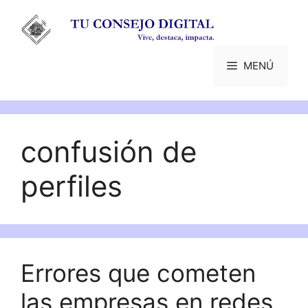
Saltar
al
contenido
MENÚ
confusión de
perfiles
Errores que cometen
las empresas en redes