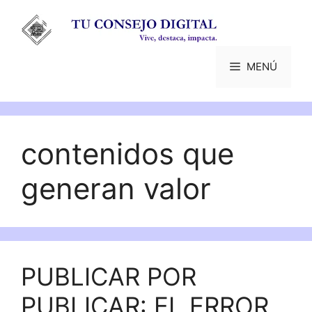
Saltar
al
contenido
MENÚ
contenidos que
generan valor
PUBLICAR POR
PUBLICAR: EL ERROR