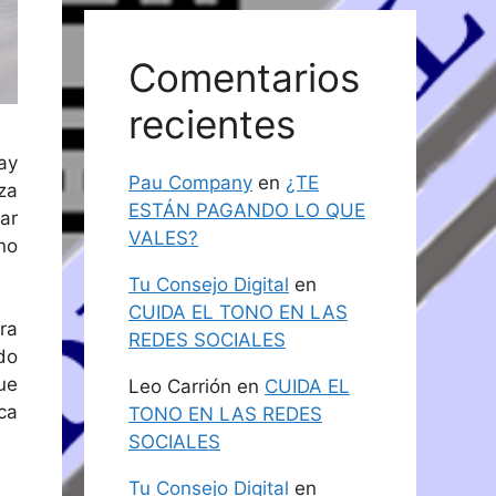
Comentarios
recientes
ay
Pau Company
en
¿TE
za
ESTÁN PAGANDO LO QUE
ar
VALES?
no
Tu Consejo Digital
en
CUIDA EL TONO EN LAS
ra
REDES SOCIALES
do
ue
Leo Carrión
en
CUIDA EL
ca
TONO EN LAS REDES
SOCIALES
Tu Consejo Digital
en