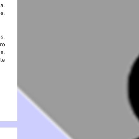
a.
s,
s.
ro
s,
te