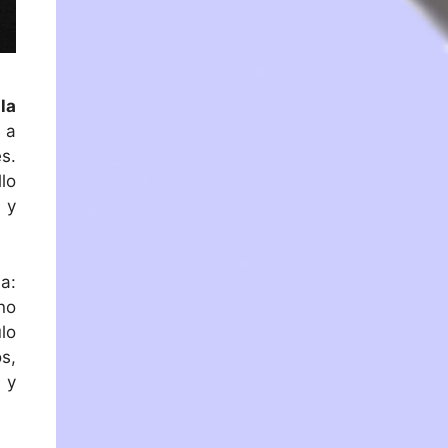
la
 a
s.
lo
 y
a:
no
lo
s,
 y