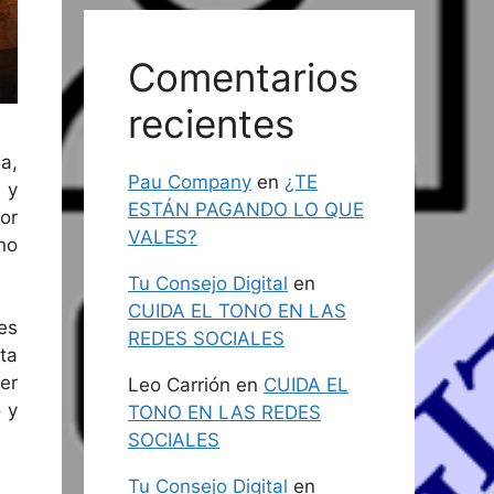
Comentarios
recientes
a,
Pau Company
en
¿TE
 y
ESTÁN PAGANDO LO QUE
or
VALES?
no
Tu Consejo Digital
en
CUIDA EL TONO EN LAS
es
REDES SOCIALES
ta
er
Leo Carrión
en
CUIDA EL
 y
TONO EN LAS REDES
SOCIALES
Tu Consejo Digital
en