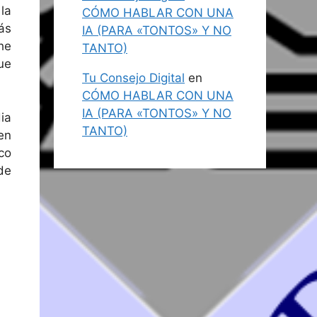
la
CÓMO HABLAR CON UNA
ás
IA (PARA «TONTOS» Y NO
he
TANTO)
ue
Tu Consejo Digital
en
CÓMO HABLAR CON UNA
IA (PARA «TONTOS» Y NO
ia
TANTO)
en
co
de