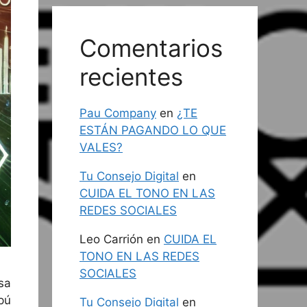
Comentarios
recientes
Pau Company
en
¿TE
ESTÁN PAGANDO LO QUE
VALES?
Tu Consejo Digital
en
CUIDA EL TONO EN LAS
REDES SOCIALES
Leo Carrión
en
CUIDA EL
TONO EN LAS REDES
SOCIALES
sa
pú
Tu Consejo Digital
en