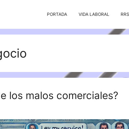
PORTADA
VIDA LABORAL
RR
gocio
de los malos comerciales?