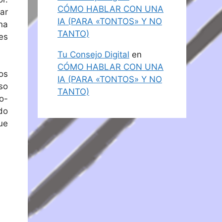
CÓMO HABLAR CON UNA
ar
IA (PARA «TONTOS» Y NO
na
TANTO)
es
Tu Consejo Digital
en
CÓMO HABLAR CON UNA
os
IA (PARA «TONTOS» Y NO
so
TANTO)
o-
do
ue