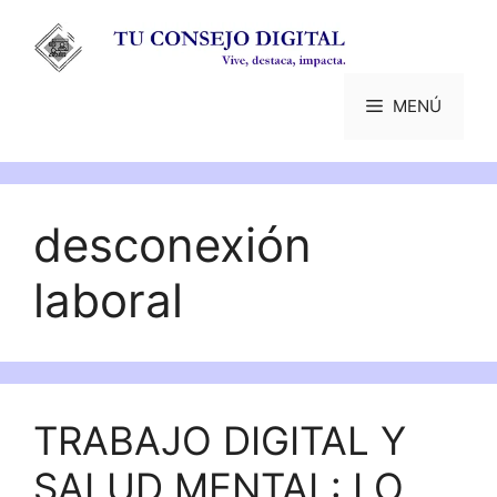
Saltar
al
contenido
MENÚ
desconexión
laboral
TRABAJO DIGITAL Y
SALUD MENTAL: LO