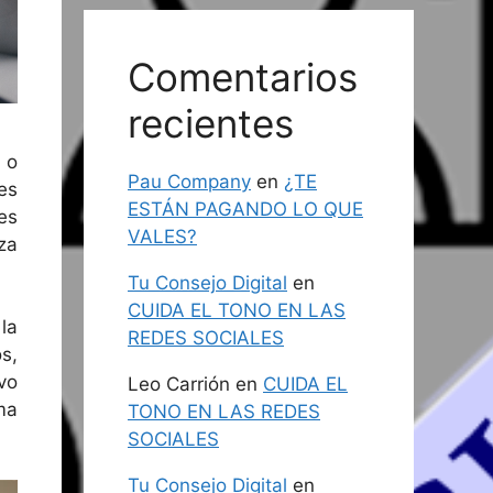
Comentarios
recientes
 o
Pau Company
en
¿TE
es
ESTÁN PAGANDO LO QUE
es
VALES?
za
Tu Consejo Digital
en
CUIDA EL TONO EN LAS
la
REDES SOCIALES
s,
vo
Leo Carrión
en
CUIDA EL
ma
TONO EN LAS REDES
SOCIALES
Tu Consejo Digital
en