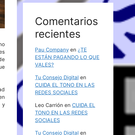
Comentarios
recientes
no
Pau Company
en
¿TE
es
ESTÁN PAGANDO LO QUE
de
VALES?
ue
Tu Consejo Digital
en
CUIDA EL TONO EN LAS
ad
REDES SOCIALES
en
 y
Leo Carrión
en
CUIDA EL
TONO EN LAS REDES
SOCIALES
Tu Consejo Digital
en