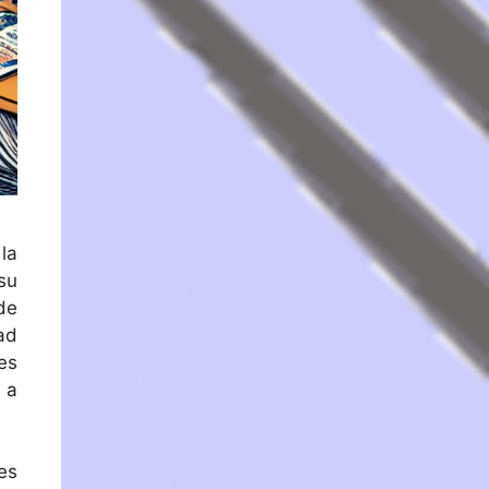
la
su
de
ad
es
 a
es