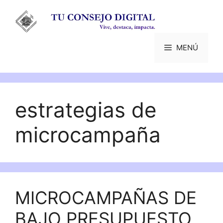
Saltar
al
contenido
MENÚ
estrategias de
microcampaña
MICROCAMPAÑAS DE
BAJO PRESUPUESTO