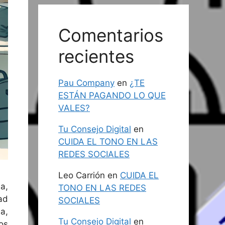
Comentarios
recientes
Pau Company
en
¿TE
ESTÁN PAGANDO LO QUE
VALES?
Tu Consejo Digital
en
CUIDA EL TONO EN LAS
REDES SOCIALES
Leo Carrión
en
CUIDA EL
a,
TONO EN LAS REDES
ad
SOCIALES
a,
Tu Consejo Digital
en
os