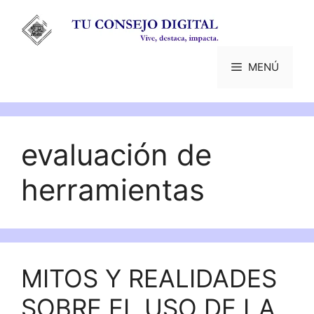
Saltar
al
contenido
MENÚ
evaluación de
herramientas
MITOS Y REALIDADES
SOBRE EL USO DE LA