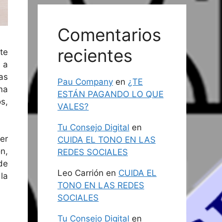
Comentarios
recientes
te
 a
as
Pau Company
en
¿TE
ma
ESTÁN PAGANDO LO QUE
s,
VALES?
Tu Consejo Digital
en
er
CUIDA EL TONO EN LAS
n,
REDES SOCIALES
de
Leo Carrión
en
CUIDA EL
la
TONO EN LAS REDES
SOCIALES
Tu Consejo Digital
en