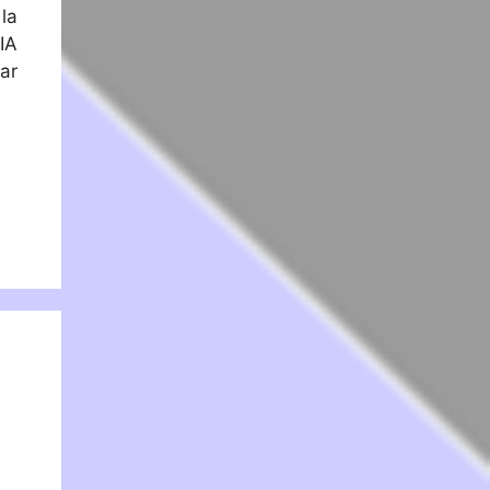
la
IA
ar