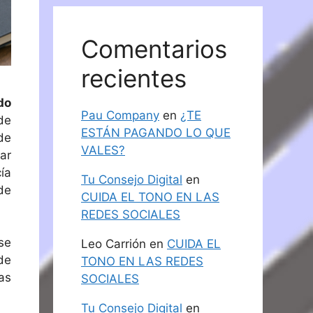
Comentarios
recientes
do
Pau Company
en
¿TE
de
ESTÁN PAGANDO LO QUE
de
VALES?
ar
ía
Tu Consejo Digital
en
de
CUIDA EL TONO EN LAS
REDES SOCIALES
se
Leo Carrión
en
CUIDA EL
de
TONO EN LAS REDES
as
SOCIALES
Tu Consejo Digital
en