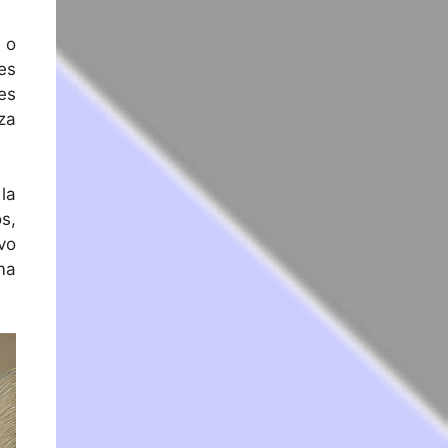
 o
es
es
za
la
s,
vo
ma