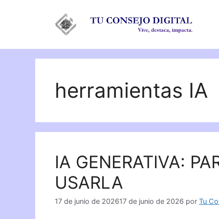
Saltar
al
contenido
herramientas IA
IA GENERATIVA: PA
USARLA
17 de junio de 2026
17 de junio de 2026
por
Tu Con