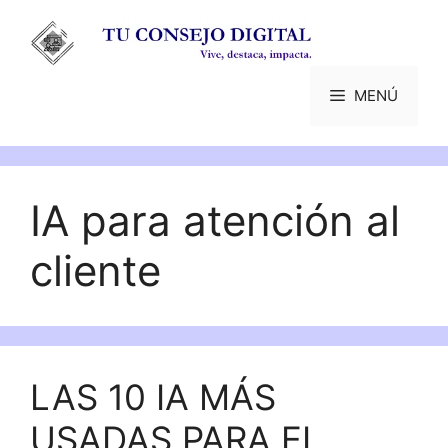
Saltar
al
contenido
MENÚ
IA para atención al
cliente
LAS 10 IA MÁS
USADAS PARA EL