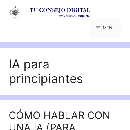
Saltar
al
contenido
MENÚ
IA para
principiantes
CÓMO HABLAR CON
UNA IA (PARA