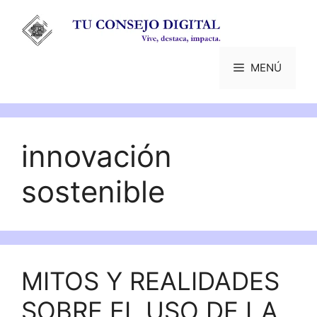
Saltar
al
contenido
MENÚ
innovación
sostenible
MITOS Y REALIDADES
SOBRE EL USO DE LA