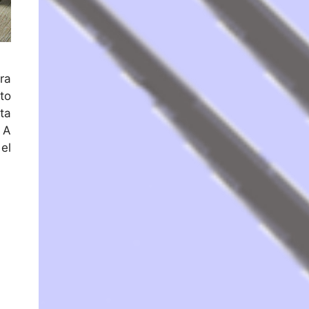
ra
to
ta
 A
el