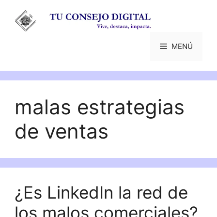
Saltar
al
contenido
MENÚ
malas estrategias
de ventas
¿Es LinkedIn la red de
los malos comerciales?