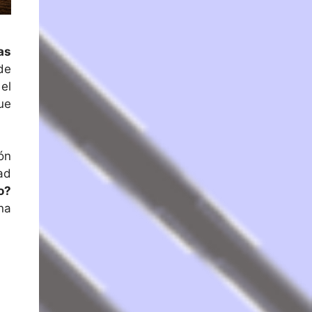
as
de
el
ue
ón
ad
o?
na