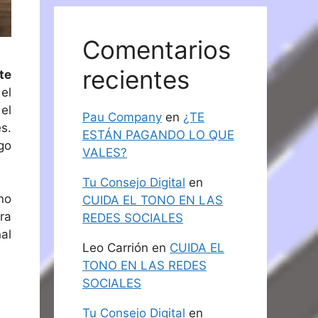
Comentarios
recientes
te
el
el
Pau Company
en
¿TE
s.
ESTÁN PAGANDO LO QUE
go
VALES?
Tu Consejo Digital
en
no
CUIDA EL TONO EN LAS
ra
REDES SOCIALES
al
Leo Carrión
en
CUIDA EL
TONO EN LAS REDES
SOCIALES
Tu Consejo Digital
en