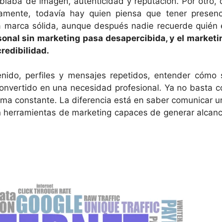
blaba de imagen, autenticidad y reputación. Por otro, 
osamente, todavía hay quien piensa que tener presenc
una marca sólida, aunque después nadie recuerde quién 
onal sin marketing pasa desapercibida, y el marketi
redibilidad.
enido, perfiles y mensajes repetidos, entender cómo 
vertido en una necesidad profesional. Ya no basta c
orma constante. La diferencia está en saber comunicar u
an herramientas de marketing capaces de generar alcanc