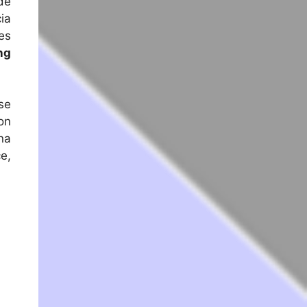
de
ia
es
ng
se
on
na
e,