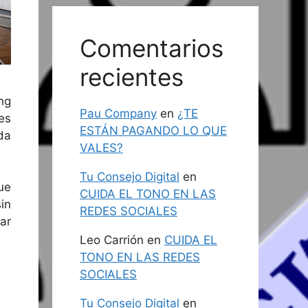
Comentarios
recientes
ng
Pau Company
en
¿TE
es
ESTÁN PAGANDO LO QUE
da
VALES?
Tu Consejo Digital
en
ue
CUIDA EL TONO EN LAS
in
REDES SOCIALES
uar
Leo Carrión
en
CUIDA EL
TONO EN LAS REDES
SOCIALES
Tu Consejo Digital
en