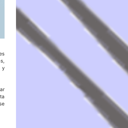
es
s,
 y
ar
ta
se