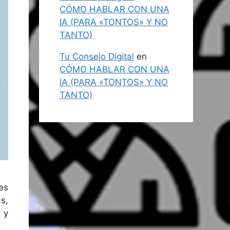
CÓMO HABLAR CON UNA
IA (PARA «TONTOS» Y NO
TANTO)
Tu Consejo Digital
en
CÓMO HABLAR CON UNA
IA (PARA «TONTOS» Y NO
TANTO)
es
s,
 y