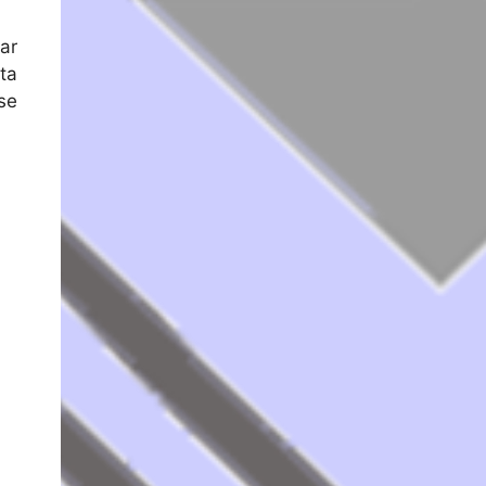
ar
ta
se