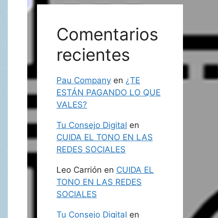
Comentarios
recientes
Pau Company
en
¿TE
ESTÁN PAGANDO LO QUE
VALES?
Tu Consejo Digital
en
CUIDA EL TONO EN LAS
REDES SOCIALES
Leo Carrión
en
CUIDA EL
TONO EN LAS REDES
SOCIALES
Tu Consejo Digital
en