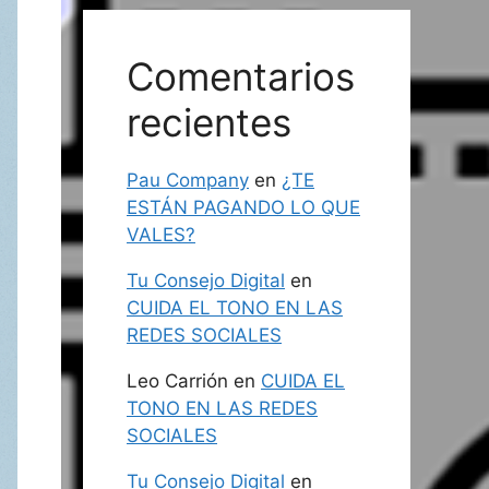
Comentarios
recientes
Pau Company
en
¿TE
ESTÁN PAGANDO LO QUE
VALES?
Tu Consejo Digital
en
CUIDA EL TONO EN LAS
REDES SOCIALES
Leo Carrión
en
CUIDA EL
TONO EN LAS REDES
SOCIALES
Tu Consejo Digital
en