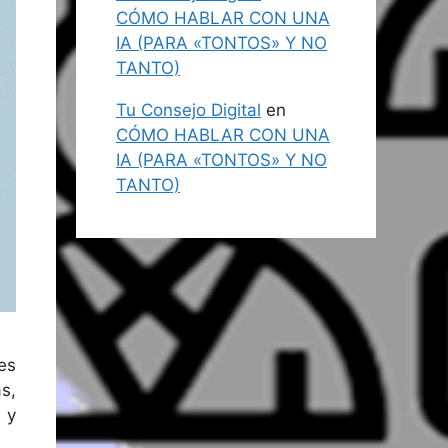
CÓMO HABLAR CON UNA
IA (PARA «TONTOS» Y NO
TANTO)
Tu Consejo Digital
en
CÓMO HABLAR CON UNA
IA (PARA «TONTOS» Y NO
TANTO)
es
s,
 y