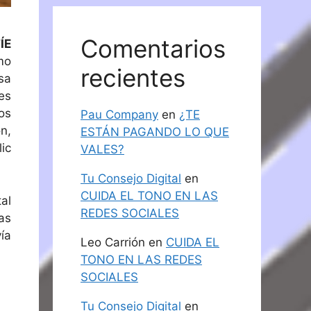
Comentarios
ÍE
mo
recientes
sa
es
os
Pau Company
en
¿TE
n,
ESTÁN PAGANDO LO QUE
ic
VALES?
Tu Consejo Digital
en
CUIDA EL TONO EN LAS
al
REDES SOCIALES
as
ía
Leo Carrión
en
CUIDA EL
TONO EN LAS REDES
SOCIALES
Tu Consejo Digital
en