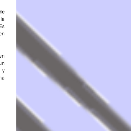
de
la
Es
en
en
un
 y
na