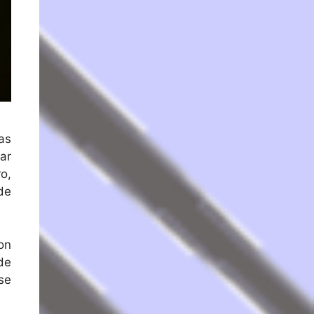
las
ar
o,
de
on
de
se