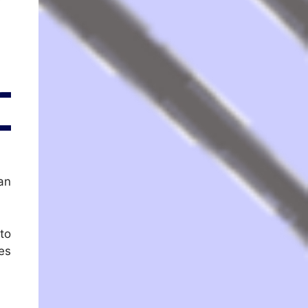
an
to
es