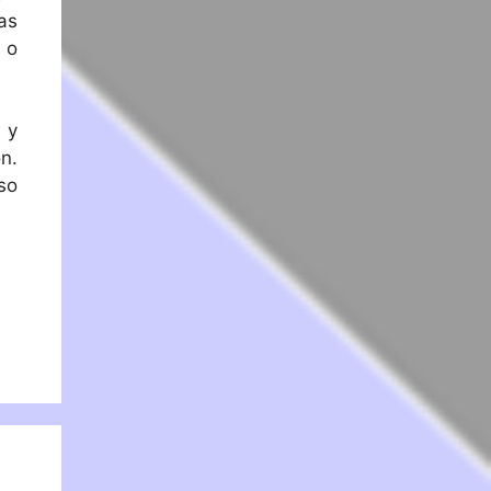
as
 o
 y
n.
so