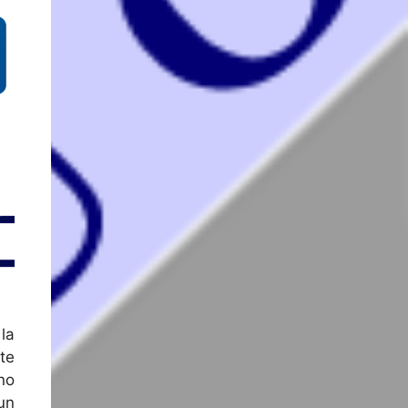
la
te
no
un