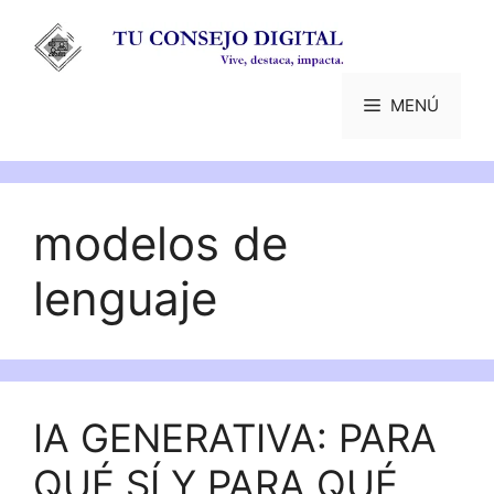
Saltar
al
contenido
MENÚ
modelos de
lenguaje
IA GENERATIVA: PARA
QUÉ SÍ Y PARA QUÉ