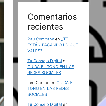
Comentarios
recientes
Pau Company
en
¿TE
ESTÁN PAGANDO LO QUE
VALES?
Tu Consejo Digital
en
CUIDA EL TONO EN LAS
REDES SOCIALES
Leo Carrión
en
CUIDA EL
TONO EN LAS REDES
SOCIALES
Tu Consejo Digital
en