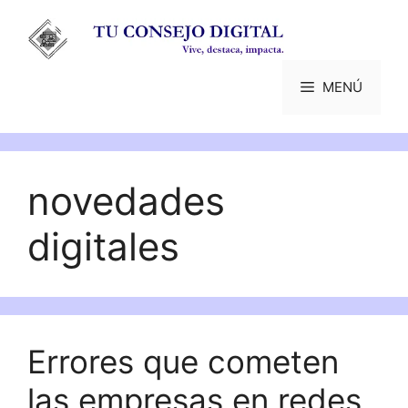
Saltar
al
contenido
MENÚ
novedades
digitales
Errores que cometen
las empresas en redes