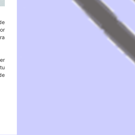
de
or
ra
er
tu
de