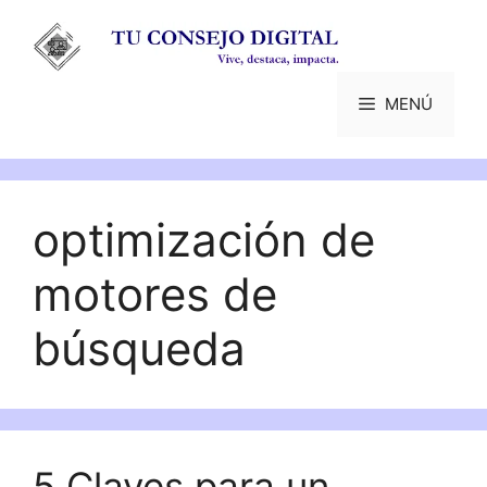
Saltar
al
contenido
MENÚ
optimización de
motores de
búsqueda
5 Claves para un