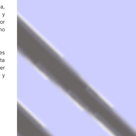
a,
 y
or
no
es
ta
er
 y