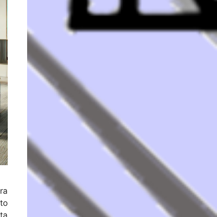
ra
to
ta