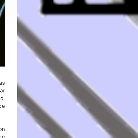
las
ar
o,
de
on
de