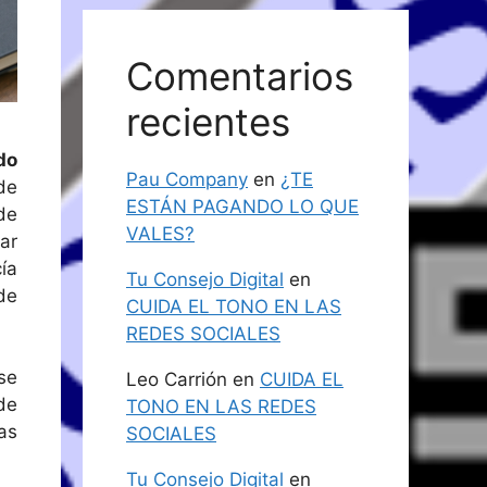
Comentarios
recientes
do
Pau Company
en
¿TE
de
ESTÁN PAGANDO LO QUE
de
VALES?
ar
ía
Tu Consejo Digital
en
de
CUIDA EL TONO EN LAS
REDES SOCIALES
se
Leo Carrión
en
CUIDA EL
de
TONO EN LAS REDES
as
SOCIALES
Tu Consejo Digital
en