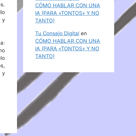
s.
CÓMO HABLAR CON UNA
lo
IA (PARA «TONTOS» Y NO
 y
TANTO)
Tu Consejo Digital
en
CÓMO HABLAR CON UNA
a:
IA (PARA «TONTOS» Y NO
no
TANTO)
lo
s,
 y